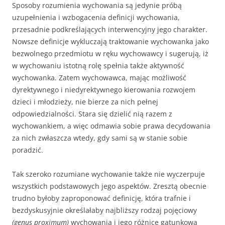
Sposoby rozumienia wychowania są jedynie próbą
uzupełnienia i wzbogacenia definicji wychowania,
przesadnie podkreślających inter­wencyjny jego charakter.
Nowsze definicje wykluczają traktowanie wy­chowanka jako
bezwolnego przedmiotu w ręku wychowawcy i sugeru­ją, iż
w wychowaniu istotną rolę spełnia także aktywność
wychowanka. Zatem wychowawca, mając możliwość
dyrektywnego i niedyrektywnego kierowania rozwojem
dzieci i młodzieży, nie bierze za nich pełnej
odpowiedzialności. Stara się dzielić nią razem z
wychowankiem, a więc odmawia sobie prawa decydowania
za nich zwłaszcza wtedy, gdy sami są w stanie sobie
poradzić.
Tak szeroko rozumiane wychowanie także nie wyczerpuje
wszy­stkich podstawowych jego aspektów. Zresztą obecnie
trudno byłoby za­proponować definicję, która trafnie i
bezdyskusyjnie określałaby najbliż­szy rodzaj pojęciowy
(genus proximum)
wychowania i jego różnicę gatun­kową