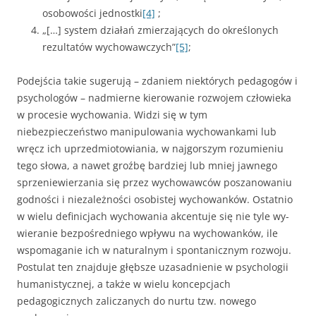
osobowości jednostki
[4]
;
„[…] system działań zmierzających do określonych
rezultatów wy­chowawczych”
[5]
;
Podejścia takie sugerują – zdaniem niektórych pedagogów i
psycho­logów – nadmierne kierowanie rozwojem człowieka
w procesie wychowa­nia. Widzi się w tym
niebezpieczeństwo manipulowania wychowankami lub
wręcz ich uprzedmiotowiania, w najgorszym rozumieniu
tego słowa, a nawet groźbę bardziej lub mniej jawnego
sprzeniewierzania się przez wy­chowawców poszanowaniu
godności i niezależności osobistej wychowan­ków. Ostatnio
w wielu definicjach wychowania akcentuje się nie tyle wy­
wieranie bezpośredniego wpływu na wychowanków, ile
wspomaganie ich w naturalnym i spontanicznym rozwoju.
Postulat ten znajduje głębsze uza­sadnienie w psychologii
humanistycznej, a także w wielu koncepcjach
pedagogicznych zaliczanych do nurtu tzw. nowego