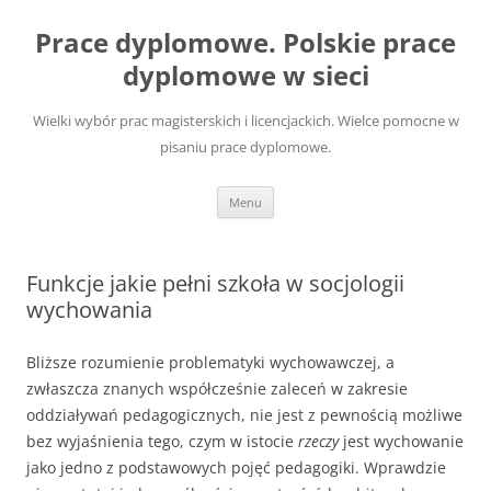
Przejdź
do
Prace dyplomowe. Polskie prace
treści
dyplomowe w sieci
Wielki wybór prac magisterskich i licencjackich. Wielce pomocne w
pisaniu prace dyplomowe.
Menu
Funkcje jakie pełni szkoła w socjologii
wychowania
Bliższe rozumienie problematyki wychowawczej, a
zwłaszcza zna­nych współcześnie zaleceń w zakresie
oddziaływań pedagogicznych, nie jest z pewnością możliwe
bez wyjaśnienia tego, czym w istocie
rzeczy
jest wychowanie
jako jedno z podstawowych pojęć pedagogiki. Wpraw­dzie