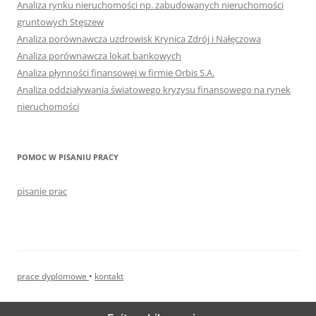
Analiza rynku nieruchomości np. zabudowanych nieruchomości
gruntowych Stęszew
Analiza porównawcza uzdrowisk Krynica Zdrój i Nałęczowa
Analiza porównawcza lokat bankowych
Analiza płynności finansowej w firmie Orbis S.A.
Analiza oddziaływania światowego kryzysu finansowego na rynek
nieruchomości
POMOC W PISANIU PRACY
pisanie prac
prace dyplomowe
•
kontakt