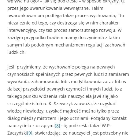
wpływa na ogół – jak się podkreśla – w sposób okrężny, tj.
przez jego uwarunkowania we­wnętrzne. Takim
uwarunkowaniom podlega także proces wychowania, i to
niezależnie od tego, czy dostrzega się w nim charakter
interwencyj­ny, czy też proces samorzutnego rozwoju. W
każdym przypadku bo­wiem mamy do czynienia z takim
samym lub podobnym mechanizmem regulacji zachowań
ludzkich.
Jeśli przyjmiemy, że wychowanie polega na pewnych
czynnościach spełnianych przez pewnych ludzi z zamiarem
wywołania, zahamowania lub zmodyfikowania zaraz lub w
dalszej przyszłości pewnych czynności innych ludzi, to z
takiego punktu widzenia rola nauczyciela jawi się jako
szczególnie istotna. K. Szewczyk zauważa, że uzyskać
wiedzę niewiedzy, uzyskać mądrość można tylko przez
dialog między mistrzem i jego uczniami. Pożądany kontakt
nauczyciela z uczącymi
[8]
się podkreśla także W.P.
Zaczyński
[9]
, stwierdzając, że nauczyciel jest potrzebny nie