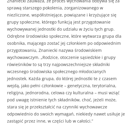
Znaniecki zauważa, że proces wychowania odbywa się za
sprawą starszego pokolenia, zorganizowanego w
niezliczone, współistniejące, powiązane i krzyżujące się
grupy społeczne, którego funkcją jest przygotowanie
wychowywanej jednostki do udziału w życiu tych grup.
Odrębne środowisko społeczne, które wytwarza grupa dla
osobnika, mającego zostać jej członkiem po odpowiednim
przygotowaniu, Znaniecki nazywa środowiskiem
wychowawczym. „Rodzice, otoczenie sąsiedzkie i grupy
rówieśników to są trzy najpowszechniejsze składniki
wczesnego środowiska społecznego młodocianych
jednostek. Każda grupa, do której jednostki te z czasem
wejdą, jako pełni członkowie – genetyczna, terytorialna,
religijna, jednorodna, celowa czy kulturalna – musi wziąć
pod uwagę istnienie tych składników, choć, jeżeli może,
stara się je przekształcić na czynniki wychowawcze
odpowiednio do swoich wymagań, niekiedy nawet usiłuje je
zastąpić przez inne, w części lub w całości.”