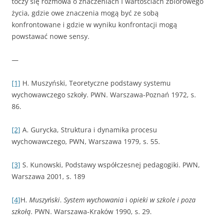
toczy się rozmowa o znaczeniach i wartościach zbiorowego
życia, gdzie owe znaczenia mogą być ze sobą
konfrontowane i gdzie w wyniku konfrontacji mogą
powstawać nowe sensy.
—
[1]
H. Muszyński, Teoretyczne podstawy systemu
wychowawczego szkoły. PWN. Warszawa-Poznań 1972, s.
86.
[2]
A. Gurycka, Struktura i dynamika procesu
wychowawczego, PWN, Warszawa 1979, s. 55.
[3]
S. Kunowski, Podstawy współczesnej pedagogiki. PWN,
Warszawa 2001, s. 189
[4]
H.
Muszyński
.
System wychowania
i
opieki w szkole i poza
szkołą
. PWN. Warszawa-Kraków 1990, s. 29.