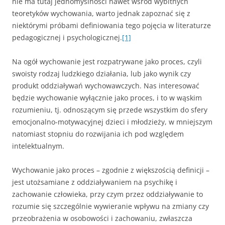
nie ma tutaj jednomyślności nawet wśród wybitnych
teoretyków wychowania, warto jednak zapoznać się z
niektórymi próbami definio­wania tego pojęcia w literaturze
pedagogicznej i psychologicznej.
[1]
Na ogół wychowanie jest rozpatrywane jako proces, czyli
swoisty ro­dzaj ludzkiego działania, lub jako wynik czy
produkt oddziaływań wy­chowawczych. Nas interesować
będzie wychowanie wyłącznie jako pro­ces, i to w wąskim
rozumieniu, tj. odnoszącym się przede wszystkim do sfery
emocjonalno-motywacyjnej dzieci i młodzieży, w mniejszym
nato­miast stopniu do rozwijania ich pod względem
intelektualnym.
Wychowanie jako proces – zgodnie z większością definicji –
jest utoż­samiane z oddziaływaniem na psychikę i
zachowanie człowieka, przy czym przez oddziaływanie to
rozumie się szczególnie wywieranie wpły­wu na zmiany czy
przeobrażenia w osobowości i zachowaniu, zwłasz­cza