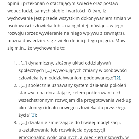
opinii i przekonań o otaczającym świecie oraz postaw
wobec ludzi, samych siebie i wartości. O tym, iż
wychowanie jest przede wszystkim dokonywaniem zmian w
osobowości człowieka lub – najogólniej mó­wiąc – w jego
rozwoju (przez wywieranie na niego wpływu z zewnątrz),
można dowiedzieć się z wielu definicji tego pojęcia. Mówi
się m.in., że wychowanie to:
„[…] dynamiczny, złożony układ oddziaływań
społecznych […] wy­wołujących zmiany w osobowości
człowieka tym oddziaływaniom pod­dawanego”
[2]
;
„[…] społecznie uznawany system działania pokoleń
starszych na dorastające, celem pokierowania ich
wszechstronnym rozwojem dla przygotowania według
określonego ideału nowego człowieka do przy­szłego
życia”
[3]
;
„[…] działanie zmierzające do trwałej modyfikacji,
ukształtowania lub rozwinięcia dyspozycji
emocjonalno-wolicjonalnych, a więc kierun­kowych, w