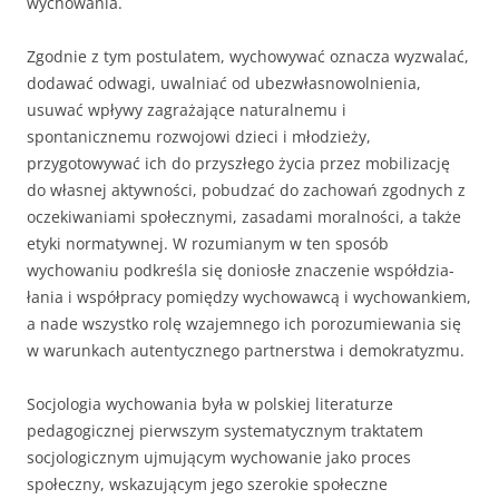
wychowania.
Zgodnie z tym postulatem, wychowywać oznacza wyzwalać,
doda­wać odwagi, uwalniać od ubezwłasnowolnienia,
usuwać wpływy zagra­żające naturalnemu i
spontanicznemu rozwojowi dzieci i młodzieży,
przygotowywać ich do przyszłego życia przez mobilizację
do własnej aktywności, pobudzać do zachowań zgodnych z
oczekiwaniami społecz­nymi, zasadami moralności, a także
etyki normatywnej. W rozumianym w ten sposób
wychowaniu podkreśla się doniosłe znaczenie współdzia­
łania i współpracy pomiędzy wychowawcą i wychowankiem,
a nade wszystko rolę wzajemnego ich porozumiewania się
w warunkach auten­tycznego partnerstwa i demokratyzmu.
Socjologia wychowania była w polskiej literaturze
pedagogicznej pierwszym systematycznym traktatem
socjologicznym ujmującym wychowanie jako proces
społeczny, wskazującym jego szerokie społeczne