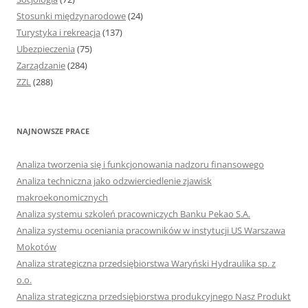
Stosunki międzynarodowe
(24)
Turystyka i rekreacja
(137)
Ubezpieczenia
(75)
Zarządzanie
(284)
ZZL
(288)
NAJNOWSZE PRACE
Analiza tworzenia się i funkcjonowania nadzoru finansowego
Analiza techniczna jako odzwierciedlenie zjawisk
makroekonomicznych
Analiza systemu szkoleń pracowniczych Banku Pekao S.A.
Analiza systemu oceniania pracowników w instytucji US Warszawa
Mokotów
Analiza strategiczna przedsiębiorstwa Waryński Hydraulika sp. z
o.o.
Analiza strategiczna przedsiębiorstwa produkcyjnego Nasz Produkt