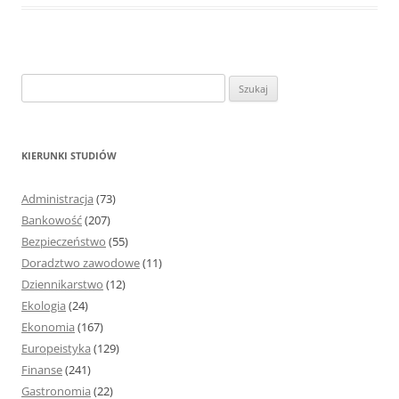
S
z
u
k
KIERUNKI STUDIÓW
a
j
Administracja
(73)
:
Bankowość
(207)
Bezpieczeństwo
(55)
Doradztwo zawodowe
(11)
Dziennikarstwo
(12)
Ekologia
(24)
Ekonomia
(167)
Europeistyka
(129)
Finanse
(241)
Gastronomia
(22)