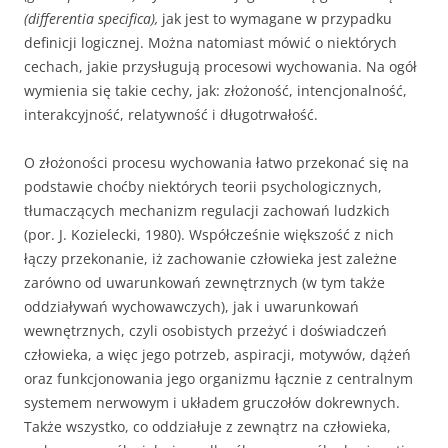
(differentia specifica),
jak jest to wymagane w przypadku
definicji logicznej. Można natomiast mówić o niektórych
cechach, jakie przysłu­gują procesowi wychowania. Na ogół
wymienia się takie cechy, jak: zło­żoność, intencjonalność,
interakcyjność, relatywność i długotrwałość.
O złożoności procesu wychowania łatwo przekonać się na
pod­stawie choćby niektórych teorii psychologicznych,
tłumaczących mecha­nizm regulacji zachowań ludzkich
(por. J. Kozielecki, 1980). Współcześ­nie większość z nich
łączy przekonanie, iż zachowanie człowieka jest za­leżne
zarówno od uwarunkowań zewnętrznych (w tym także
oddziały­wań wychowawczych), jak i uwarunkowań
wewnętrznych, czyli osobis­tych przeżyć i doświadczeń
człowieka, a więc jego potrzeb, aspiracji, motywów, dążeń
oraz funkcjonowania jego organizmu łącznie z central­nym
systemem nerwowym i układem gruczołów dokrewnych.
Także wszystko, co oddziałuje z zewnątrz na człowieka,