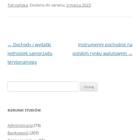
Tatrzańska
. Dodana do serwisu
3 marca 2023
.
Nawigacja
←
Dochody i wydatki
Instrumenty pochodne na
wpisu
jednostek samorządu
polskim rynku walutowym
→
terytorialnego
S
z
u
k
KIERUNKI STUDIÓW
a
j
Administracja
(73)
:
Bankowość
(207)