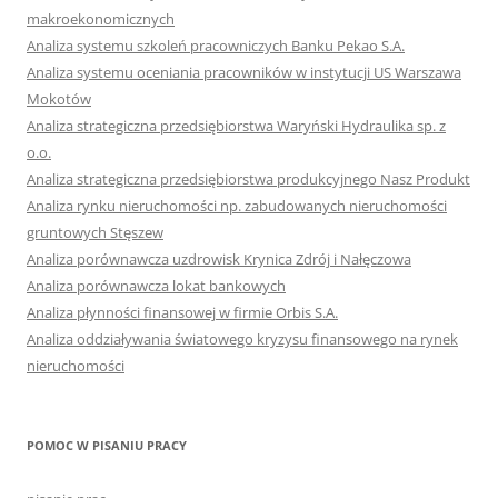
makroekonomicznych
Analiza systemu szkoleń pracowniczych Banku Pekao S.A.
Analiza systemu oceniania pracowników w instytucji US Warszawa
Mokotów
Analiza strategiczna przedsiębiorstwa Waryński Hydraulika sp. z
o.o.
Analiza strategiczna przedsiębiorstwa produkcyjnego Nasz Produkt
Analiza rynku nieruchomości np. zabudowanych nieruchomości
gruntowych Stęszew
Analiza porównawcza uzdrowisk Krynica Zdrój i Nałęczowa
Analiza porównawcza lokat bankowych
Analiza płynności finansowej w firmie Orbis S.A.
Analiza oddziaływania światowego kryzysu finansowego na rynek
nieruchomości
POMOC W PISANIU PRACY