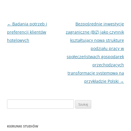
Nawigacja
←
Badania potrzeb i
Bezpośrednie inwestycje
wpisu
preferencji klientów
zagraniczne (BIZ) jako czynnik
hotelowych
kształtujący nową strukturę
podziału pracy w
społeczeństwach gospodarek
przechodzących
transformację systemową na
przykładzie Polski
→
S
z
u
k
KIERUNKI STUDIÓW
a