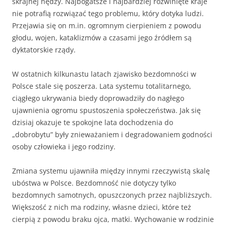
skrajnej nędzy. Najbogatsze i najbardziej rozwinięte kraje
nie potrafią rozwiązać tego problemu, który dotyka ludzi.
Przejawia się on m.in. ogromnym cierpieniem z powodu
głodu, wojen, kataklizmów a czasami jego źródłem są
dyktatorskie rządy.
W ostatnich kilkunastu latach zjawisko bezdomności w
Polsce stale się poszerza. Lata systemu totalitarnego,
ciągłego ukrywania biedy doprowadziły do nagłego
ujawnienia ogromu spustoszenia społeczeństwa. Jak się
dzisiaj okazuje te spokojne lata dochodzenia do
„dobrobytu” były znieważaniem i degradowaniem godności
osoby człowieka i jego rodziny.
Zmiana systemu ujawniła między innymi rzeczywistą skalę
ubóstwa w Polsce. Bezdomność nie dotyczy tylko
bezdomnych samotnych, opuszczonych przez najbliższych.
Większość z nich ma rodziny, własne dzieci, które też
cierpią z powodu braku ojca, matki. Wychowanie w rodzinie