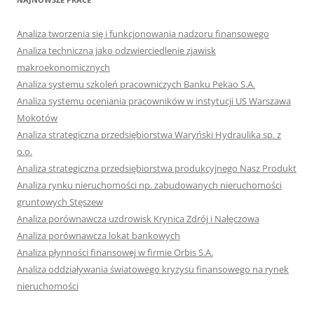
Analiza tworzenia się i funkcjonowania nadzoru finansowego
Analiza techniczna jako odzwierciedlenie zjawisk
makroekonomicznych
Analiza systemu szkoleń pracowniczych Banku Pekao S.A.
Analiza systemu oceniania pracowników w instytucji US Warszawa
Mokotów
Analiza strategiczna przedsiębiorstwa Waryński Hydraulika sp. z
o.o.
Analiza strategiczna przedsiębiorstwa produkcyjnego Nasz Produkt
Analiza rynku nieruchomości np. zabudowanych nieruchomości
gruntowych Stęszew
Analiza porównawcza uzdrowisk Krynica Zdrój i Nałęczowa
Analiza porównawcza lokat bankowych
Analiza płynności finansowej w firmie Orbis S.A.
Analiza oddziaływania światowego kryzysu finansowego na rynek
nieruchomości