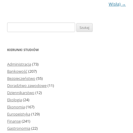
Wisła)
→
S
z
u
k
KIERUNKI STUDIÓW
a
j
Administracja
(73)
:
Bankowość
(207)
Bezpieczeństwo
(55)
Doradztwo zawodowe
(11)
Dziennikarstwo
(12)
Ekologia
(24)
Ekonomia
(167)
Europeistyka
(129)
Finanse
(241)
Gastronomia
(22)