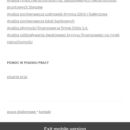
Analiza rynku nieruchomości np. zabudowanych nieruchomości
gruntowych Stęszew
Analiza porównawcza uzdrowisk Krynica Zdrój i Nałęczowa
Analiza porównawcza lokat bankowych
Analiza płynności finansowej w firmie Orbis S.A.
Analiza oddziaływania światowego kryzysu finansowego na rynek
nieruchomości
POMOC W PISANIU PRACY
pisanie prac
prace dyplomowe
•
kontakt
Exit mobile version