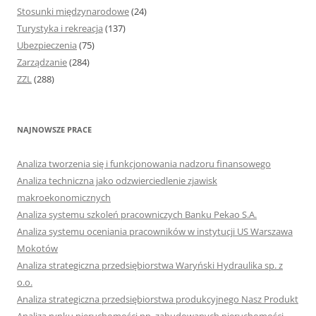
Stosunki międzynarodowe
(24)
Turystyka i rekreacja
(137)
Ubezpieczenia
(75)
Zarządzanie
(284)
ZZL
(288)
NAJNOWSZE PRACE
Analiza tworzenia się i funkcjonowania nadzoru finansowego
Analiza techniczna jako odzwierciedlenie zjawisk
makroekonomicznych
Analiza systemu szkoleń pracowniczych Banku Pekao S.A.
Analiza systemu oceniania pracowników w instytucji US Warszawa
Mokotów
Analiza strategiczna przedsiębiorstwa Waryński Hydraulika sp. z
o.o.
Analiza strategiczna przedsiębiorstwa produkcyjnego Nasz Produkt