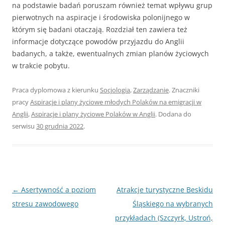
na podstawie badań poruszam również temat wpływu grup
pierwotnych na aspiracje i środowiska polonijnego w
którym się badani otaczają. Rozdział ten zawiera też
informacje dotyczące powodów przyjazdu do Anglii
badanych, a także, ewentualnych zmian planów życiowych
w trakcie pobytu.
Praca dyplomowa z kierunku
Socjologia
,
Zarządzanie
. Znaczniki
pracy
Aspiracje i plany życiowe młodych Polaków na emigracji w
Anglii
,
Aspiracje i plany życiowe Polaków w Anglii
. Dodana do
serwisu
30 grudnia 2022
.
Nawigacja
←
Asertywność a poziom
Atrakcje turystyczne Beskidu
wpisu
stresu zawodowego
Śląskiego na wybranych
przykładach (Szczyrk, Ustroń,