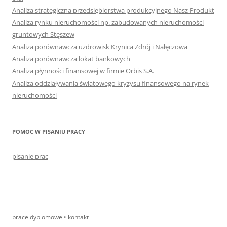
Analiza strategiczna przedsiębiorstwa produkcyjnego Nasz Produkt
Analiza rynku nieruchomości np. zabudowanych nieruchomości
gruntowych Stęszew
Analiza porównawcza uzdrowisk Krynica Zdrój i Nałęczowa
Analiza porównawcza lokat bankowych
Analiza płynności finansowej w firmie Orbis S.A.
Analiza oddziaływania światowego kryzysu finansowego na rynek
nieruchomości
POMOC W PISANIU PRACY
pisanie prac
prace dyplomowe
•
kontakt