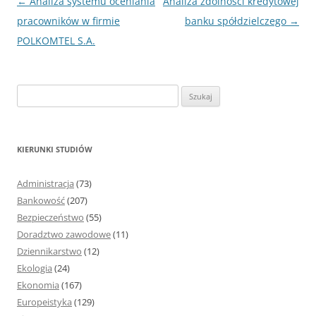
Nawigacja
←
Analiza systemu oceniania
Analiza zdolności kredytowej
wpisu
pracowników w firmie
banku spółdzielczego
→
POLKOMTEL S.A.
S
z
u
k
KIERUNKI STUDIÓW
a
j
Administracja
(73)
:
Bankowość
(207)
Bezpieczeństwo
(55)
Doradztwo zawodowe
(11)
Dziennikarstwo
(12)
Ekologia
(24)
Ekonomia
(167)
Europeistyka
(129)