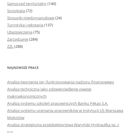
Samorząd terytorialny
(140)
Socjologia
(72)
Stosunki międzynarodowe
(24)
Turystyka i rekreacja
(137)
Ubezpieczenia
(75)
Zarządzanie
(284)
ZZL
(288)
NAJNOWSZE PRACE
Analiza tworzenia się i funkcjonowania nadzoru finansowego
Analiza techniczna jako odzwierciedlenie zjawisk
makroekonomicznych
Analiza systemu szkoleń pracowniczych Banku Pekao S.A.
Analiza systemu oceniania pracowników w instytucji US Warszawa
Mokotów
Analiza strategiczna przedsiębiorstwa Waryński Hydraulika sp. z
o.o.